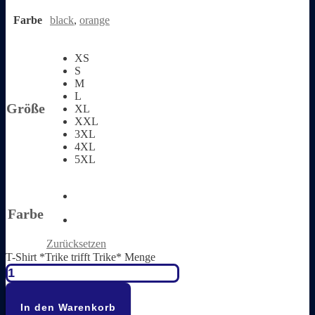
Farbe
black
,
orange
XS
S
M
L
Größe
XL
XXL
3XL
4XL
5XL
Farbe
Zurücksetzen
T-Shirt *Trike trifft Trike* Menge
In den Warenkorb