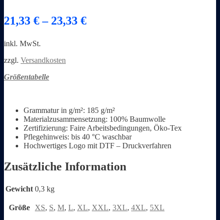
21,33
€
–
23,33
€
inkl. MwSt.
zzgl.
Versandkosten
Größentabelle
Grammatur in g/m²: 185 g/m²
Materialzusammensetzung: 100% Baumwolle
Zertifizierung: Faire Arbeitsbedingungen, Öko-Tex
Pflegehinweis: bis 40 °C waschbar
Hochwertiges Logo mit DTF – Druckverfahren
Zusätzliche Information
Gewicht
0,3 kg
Größe
XS
,
S
,
M
,
L
,
XL
,
XXL
,
3XL
,
4XL
,
5XL