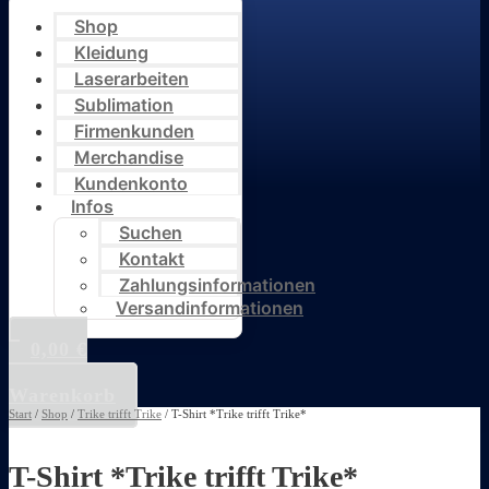
Shop
Kleidung
Laserarbeiten
Sublimation
Firmenkunden
Merchandise
Kundenkonto
Infos
Suchen
Kontakt
Zahlungsinformationen
Versandinformationen
0,00
€
0
Warenkorb
Start
/
Shop
/
Trike trifft Trike
/ T-Shirt *Trike trifft Trike*
T-Shirt *Trike trifft Trike*