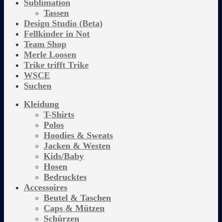
Sublimation
Tassen
Design Studio (Beta)
Fellkinder in Not
Team Shop
Merle Loosen
Trike trifft Trike
WSCE
Suchen
Kleidung
T-Shirts
Polos
Hoodies & Sweats
Jacken & Westen
Kids/Baby
Hosen
Bedrucktes
Accessoires
Beutel & Taschen
Caps & Mützen
Schürzen