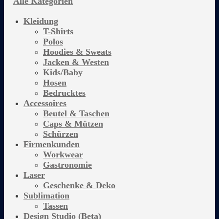
Alle Kategorien
Kleidung
T-Shirts
Polos
Hoodies & Sweats
Jacken & Westen
Kids/Baby
Hosen
Bedrucktes
Accessoires
Beutel & Taschen
Caps & Mützen
Schürzen
Firmenkunden
Workwear
Gastronomie
Laser
Geschenke & Deko
Sublimation
Tassen
Design Studio (Beta)