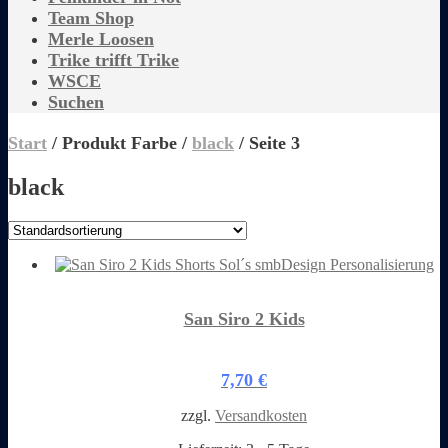
Team Shop
Merle Loosen
Trike trifft Trike
WSCE
Suchen
shop
shop shop shop shop shop shop shop shop shop shop shop shop
Start
/ Produkt Farbe /
black
/ Seite 3
black
San Siro 2 Kids
7,70
€
zzgl.
Versandkosten