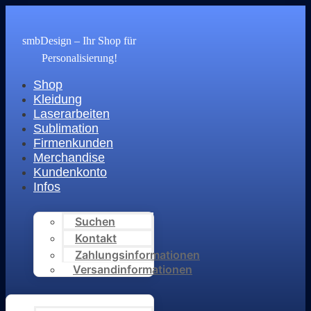
Zum
Inhalt
springen
smbDesign – Ihr Shop für
Personalisierung!
Shop
Kleidung
Laserarbeiten
Sublimation
Firmenkunden
Merchandise
Kundenkonto
Infos
Suchen
Kontakt
Zahlungsinformationen
Versandinformationen