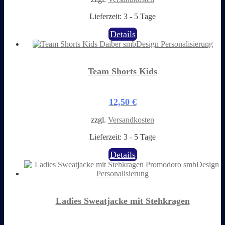
der
Produktseite
Lieferzeit:
3 - 5 Tage
gewählt
werden
Dieses
Details
Produkt
weist
mehrere
Varianten
Team Shorts Kids
auf.
Die
Optionen
12,50
€
können
auf
zzgl.
Versandkosten
der
Produktseite
Lieferzeit:
3 - 5 Tage
gewählt
werden
Dieses
Details
Produkt
weist
mehrere
Varianten
auf.
Ladies Sweatjacke mit Stehkragen
Die
Optionen