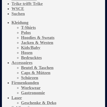
Trike trifft Trike
WSCE
Suchen
Kleidung
T-Shirts
Polos
Hoodies & Sweats
Jacken & Westen
Kids/Baby
Hosen
Bedrucktes
Accessoires
Beutel & Taschen
Caps & Mützen
Schürzen
Firmenkunden
Workwear
Gastronomie
Laser
Geschenke & Deko