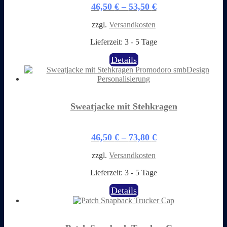
können
46,50
€
–
53,50
€
auf
der
zzgl.
Versandkosten
Produktseite
gewählt
Lieferzeit:
3 - 5 Tage
werden
Dieses
Details
Produkt
weist
mehrere
Varianten
auf.
Sweatjacke mit Stehkragen
Die
Optionen
können
46,50
€
–
73,80
€
auf
der
zzgl.
Versandkosten
Produktseite
gewählt
Lieferzeit:
3 - 5 Tage
werden
Dieses
Details
Produkt
weist
mehrere
Varianten