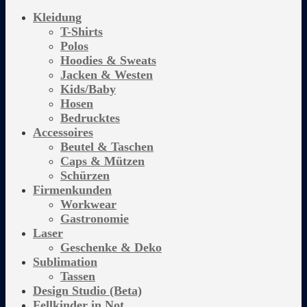
Kleidung
T-Shirts
Polos
Hoodies & Sweats
Jacken & Westen
Kids/Baby
Hosen
Bedrucktes
Accessoires
Beutel & Taschen
Caps & Mützen
Schürzen
Firmenkunden
Workwear
Gastronomie
Laser
Geschenke & Deko
Sublimation
Tassen
Design Studio (Beta)
Fellkinder in Not