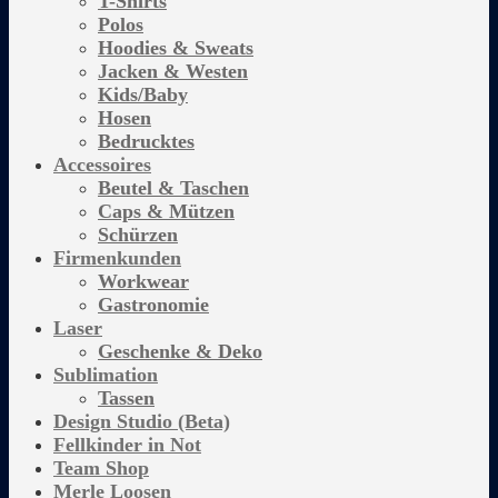
T-Shirts
Polos
Hoodies & Sweats
Jacken & Westen
Kids/Baby
Hosen
Bedrucktes
Accessoires
Beutel & Taschen
Caps & Mützen
Schürzen
Firmenkunden
Workwear
Gastronomie
Laser
Geschenke & Deko
Sublimation
Tassen
Design Studio (Beta)
Fellkinder in Not
Team Shop
Merle Loosen